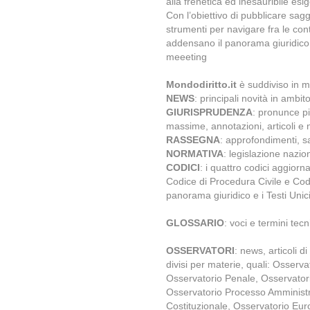
alla frenetica ed inesauribile esi
Con l’obiettivo di pubblicare sag
strumenti per navigare fra le con
addensano il panorama giuridico
meeeting
Mondodiritto.it
è suddiviso in m
NEWS
: principali novità in ambit
GIURISPRUDENZA
: pronunce più
massime, annotazioni, articoli e 
RASSEGNA
: approfondimenti, sa
NORMATIVA
: legislazione nazio
CODICI
: i quattro codici aggior
Codice di Procedura Civile e Codi
panorama giuridico e i Testi Unici
GLOSSARIO
: voci e termini tecn
OSSERVATORI
: news, articoli 
divisi per materie, quali: Osserva
Osservatorio Penale, Osservator
Osservatorio Processo Amministra
Costituzionale, Osservatorio Eur