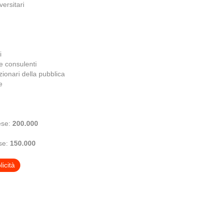
versitari
i
 e consulenti
nzionari della pubblica
e
ese:
200.000
ese:
150.000
icità