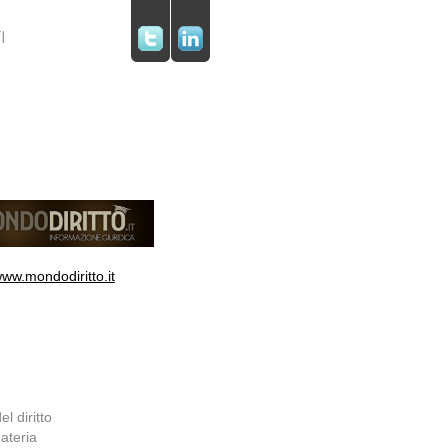
ww.mondodiritto.it
l diritto
materia