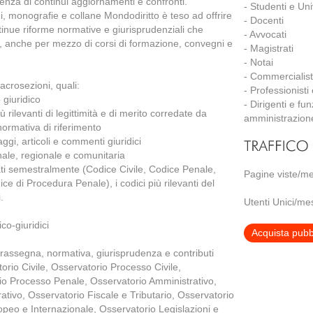
genza di continui aggiornamenti e confronti.
- Studenti e Uni
gi, monografie e collane Mondodiritto è teso ad offrire
- Docenti
tinue riforme normative e giurisprudenziali che
- Avvocati
, anche per mezzo di corsi di formazione, convegni e
- Magistrati
- Notai
- Commercialist
acrosezioni, quali:
- Professionisti
o giuridico
- Dirigenti e fu
 rilevanti di legittimità e di merito corredate da
amministrazion
normativa di riferimento
ggi, articoli e commenti giuridici
nale, regionale e comunitaria
nati semestralmente (Codice Civile, Codice Penale,
Pagine viste/m
ce di Procedura Penale), i codici più rilevanti del
.
Utenti Unici/m
ico-giuridici
Acquista pubbl
di rassegna, normativa, giurisprudenza e contributi
torio Civile, Osservatorio Processo Civile,
io Processo Penale, Osservatorio Amministrativo,
tivo, Osservatorio Fiscale e Tributario, Osservatorio
opeo e Internazionale, Osservatorio Legislazioni e