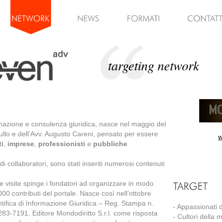
targeting network
ormazione e consulenza giuridica, nasce nel maggio del
 Rullo e dell’Avv. Augusto Careni, pensato per essere
w
ti
,
imprese
,
professionisti
e
pubbliche
di collaboratori, sono stati inseriti numerosi contenuti
e visite spinge i fondatori ad organizzare in modo
000 contributi del portale. Nasce così nell’ottobre
ntifica di Informazione Giuridica – Reg. Stampa n.
- Appassionati de
83-7191, Editore Mondodiritto S.r.l. come risposta
- Cultori della 