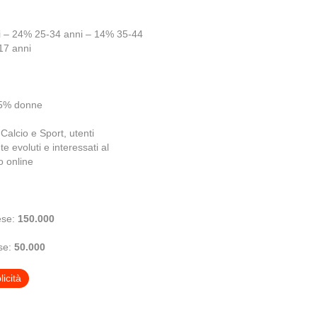
 – 24% 25-34 anni – 14% 35-44
17 anni
25% donne
Calcio e Sport, utenti
 evoluti e interessati al
vo online
ese:
150.000
ese:
50.000
icità