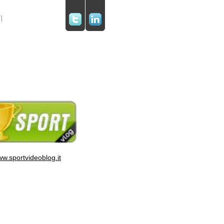
w.sportvideoblog.it