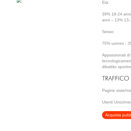
Età:
39% 18-24 anni
anni – 13% 13-
Sesso:
75% uomini - 
Appassionati di 
tecnologicamente
dibattito sporti
Pagine viste/m
Utenti Unici/m
Acquista pubbl